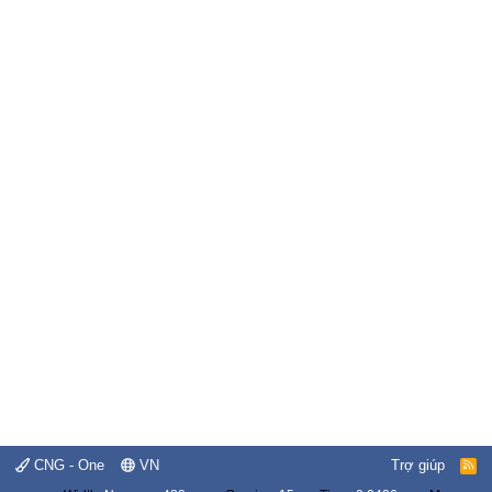
CNG - One
VN
Trợ giúp
R
S