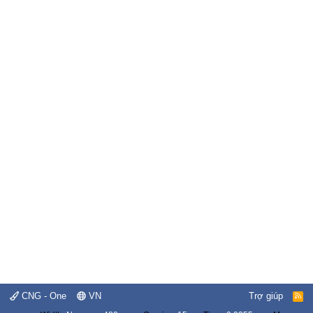
CNG - One
VN
Trợ giúp
R
S