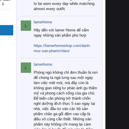
to be worn every day while matching
0
almost every outfit.
lamerhome
L
Hãy đến với lamer Home để sắm
ngay những sản phẩm phù hợp
https://lamerhomeshop.com/danh-
muc-san-pham/chieu/
lamerhome
L
Phòng ngủ không chỉ đơn thuần là nơi
để chúng ta ngả lưng sau một ngày
làm việc mệt mỏi, mà đây còn là
không gian riêng tư phản ánh gu thẩm
mỹ và phong cách sống của gia chủ.
Để biến căn phòng trở thành chốn
nghỉ dưỡng đích thực 5 sao ngay tại
nhà, việc đầu tư vào các bộ sản
phẩm chăn ga gối đệm cao cấp là
điều vô cùng cần thiết. Những sản
phẩm này không chỉ mang lại cảm