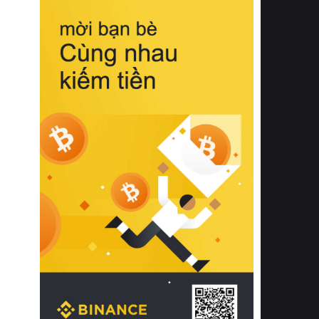
biệt từ bề mặt vải mềm mịn, khả năng
thoáng khí tuyệt vời cho đến độ đàn
hồi chuẩn xác của phần đệm nâng đỡ
cột sống.
Bên cạnh đó, việc lựa chọn các dòng
sản phẩm đạt chuẩn chất lượng quốc
tế còn giúp ngăn ngừa tình trạng kích
ứng da, hạn chế sự phát triển của vi
khuẩn và nấm mốc trong điều kiện
thời tiết nóng ẩm. Bạn có thể tìm hiểu
thêm các nghiên cứu khoa học về tác
động của giấc ngủ và môi trường
phòng ngủ đối với sức khỏe con
người tại Sleep Foundation (External
Link) để có cái nhìn toàn diện hơn.
2. Các tiêu chí vàng khi lựa chọn
chăn ga gối đệm cao cấp cho phòng
ngủ
Để sở hữu một bộ chăn ga gối đệm
cao cấp hoàn hảo cả về thẩm mỹ lẫn
công năng, người tiêu dùng cần cân
nhắc kỹ lưỡng các tiêu chí quan trọng