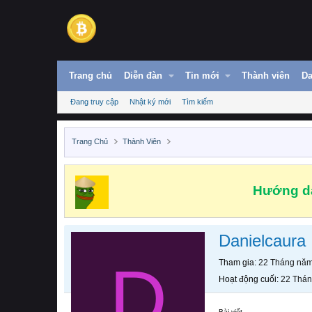
Trang chủ
Diễn đàn
Tin mới
Thành viên
Da
Đang truy cập
Nhật ký mới
Tìm kiếm
Trang Chủ
Thành Viên
Hướng dẫ
Danielcaura
D
Tham gia
22 Tháng nă
Hoạt động cuối
22 Thá
Bài viết