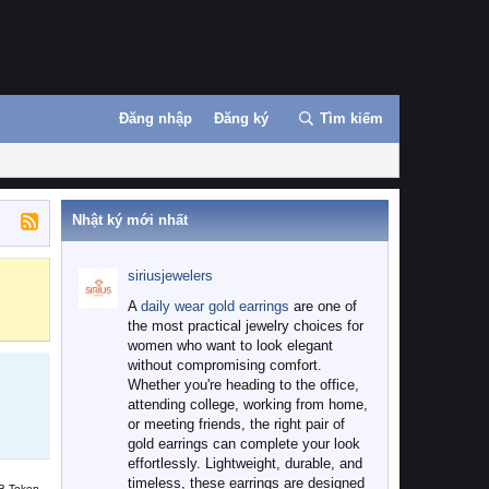
Đăng nhập
Đăng ký
Tìm kiếm
Nhật ký mới nhất
siriusjewelers
Binance
MEXC
A
daily wear gold earrings
are one of
the most practical jewelry choices for
women who want to look elegant
without compromising comfort.
Whether you're heading to the office,
attending college, working from home,
or meeting friends, the right pair of
gold earrings can complete your look
effortlessly. Lightweight, durable, and
timeless, these earrings are designed
B Token