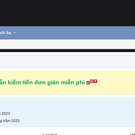
nh bạ
n kiếm tiền đơn giản miễn phí
m 2023
ng năm 2023
Lượt thích
VN