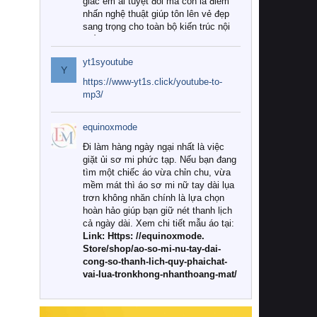
giác êm ái tuyệt đối mà còn là điểm
nhấn nghệ thuật giúp tôn lên vẻ đẹp
sang trọng cho toàn bộ kiến trúc nội
thất.
yt1syoutube
Tuy nhiên, giữa thị trường đa dạng
Y
với vô vàn thương hiệu và mẫu mã
https://www-yt1s.click/youtube-to-
như hiện nay, làm thế nào để chọn
mp3/
được những bộ chăn ga gối đệm cao
cấp thực sự chất lượng, phù hợp với
equinoxmode
khí hậu và nhu cầu sử dụng của gia
đình? Hãy cùng chúng tôi đi tìm lời
Đi làm hàng ngày ngại nhất là việc
giải đáp chi tiết qua bài viết dưới đây.
giặt ủi sơ mi phức tạp. Nếu bạn đang
tìm một chiếc áo vừa chỉn chu, vừa
1. Tại sao các gia đình hiện đại lại ưa
mềm mát thì áo sơ mi nữ tay dài lụa
chuộng chăn ga gối đệm cao cấp?
trơn không nhăn chính là lựa chọn
hoàn hảo giúp bạn giữ nét thanh lịch
Khác với các dòng sản phẩm thông
cả ngày dài. Xem chi tiết mẫu áo tại:
thường, những bộ chăn ga gối đệm
Link: Https: //equinoxmode.
cao cấp trải qua quy trình sản xuất
Store/shop/ao-so-mi-nu-tay-dai-
nghiêm ngặt từ khâu chọn lọc nguyên
cong-so-thanh-lich-quy-phaichat-
liệu tự nhiên đến công nghệ dệt
vai-lua-tronkhong-nhanthoang-mat/
nhuộm hiện đại không chứa hóa chất
độc hại. Khi sử dụng dòng sản phẩm
này, bạn sẽ cảm nhận rõ rệt sự khác