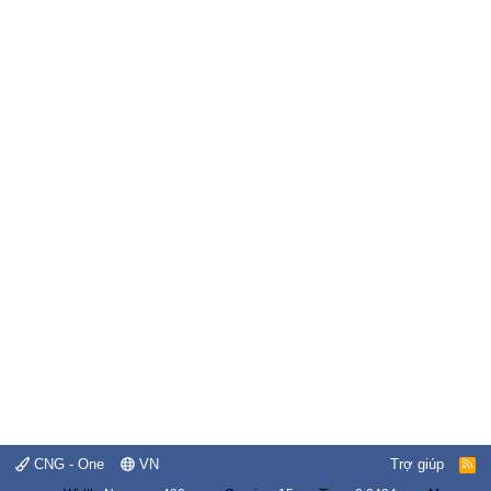
CNG - One
VN
Trợ giúp
R
S