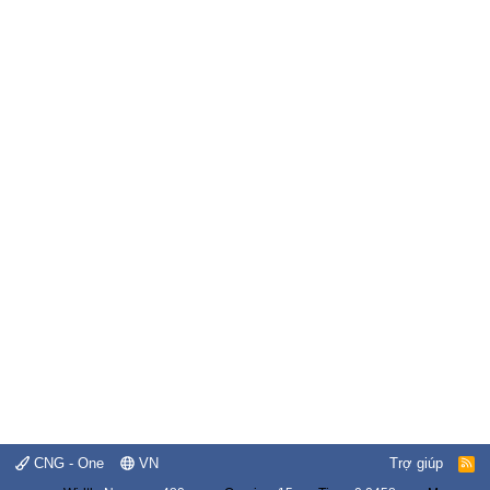
CNG - One
VN
Trợ giúp
R
S