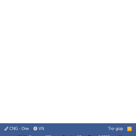
CNG - One
VN
Trợ giúp
R
S