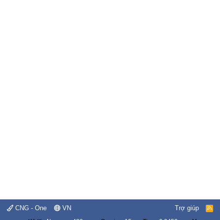
CNG - One
VN
Trợ giúp
R
S