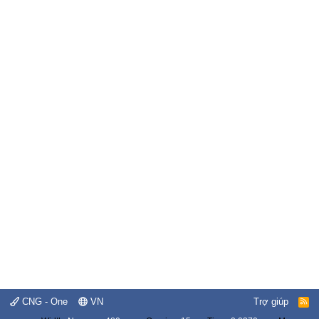
CNG - One
VN
Trợ giúp
R
S