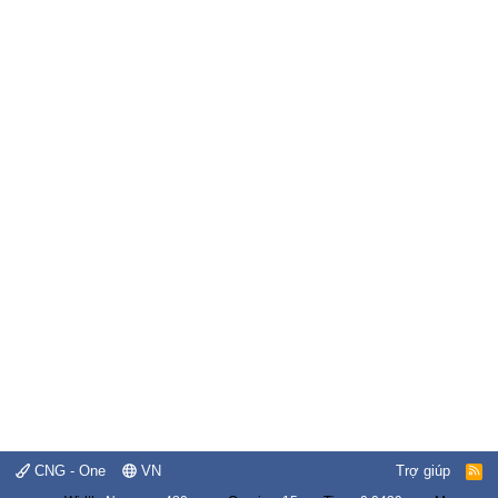
CNG - One
VN
Trợ giúp
R
S