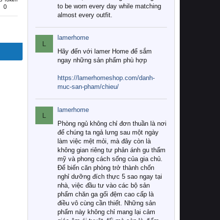
to be worn every day while matching
0
almost every outfit.
lamerhome
L
Hãy đến với lamer Home để sắm
ngay những sản phẩm phù hợp
https://lamerhomeshop.com/danh-
muc-san-pham/chieu/
lamerhome
L
Phòng ngủ không chỉ đơn thuần là nơi
để chúng ta ngả lưng sau một ngày
làm việc mệt mỏi, mà đây còn là
không gian riêng tư phản ánh gu thẩm
mỹ và phong cách sống của gia chủ.
Để biến căn phòng trở thành chốn
nghỉ dưỡng đích thực 5 sao ngay tại
nhà, việc đầu tư vào các bộ sản
phẩm chăn ga gối đệm cao cấp là
điều vô cùng cần thiết. Những sản
phẩm này không chỉ mang lại cảm