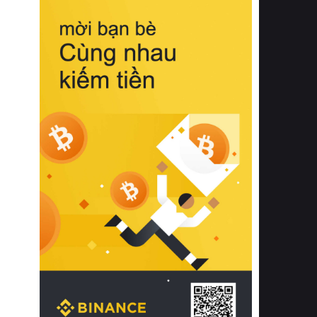
biệt từ bề mặt vải mềm mịn, khả năng
thoáng khí tuyệt vời cho đến độ đàn
hồi chuẩn xác của phần đệm nâng đỡ
cột sống.
Bên cạnh đó, việc lựa chọn các dòng
sản phẩm đạt chuẩn chất lượng quốc
tế còn giúp ngăn ngừa tình trạng kích
ứng da, hạn chế sự phát triển của vi
khuẩn và nấm mốc trong điều kiện
thời tiết nóng ẩm. Bạn có thể tìm hiểu
thêm các nghiên cứu khoa học về tác
động của giấc ngủ và môi trường
phòng ngủ đối với sức khỏe con
người tại Sleep Foundation (External
Link) để có cái nhìn toàn diện hơn.
2. Các tiêu chí vàng khi lựa chọn
chăn ga gối đệm cao cấp cho phòng
ngủ
Để sở hữu một bộ chăn ga gối đệm
cao cấp hoàn hảo cả về thẩm mỹ lẫn
công năng, người tiêu dùng cần cân
nhắc kỹ lưỡng các tiêu chí quan trọng