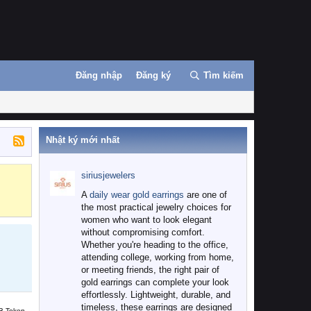
Đăng nhập
Đăng ký
Tìm kiếm
Nhật ký mới nhất
siriusjewelers
Binance
MEXC
A
daily wear gold earrings
are one of
the most practical jewelry choices for
women who want to look elegant
without compromising comfort.
Whether you're heading to the office,
attending college, working from home,
or meeting friends, the right pair of
gold earrings can complete your look
effortlessly. Lightweight, durable, and
timeless, these earrings are designed
B Token