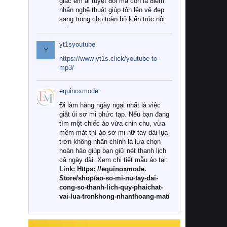
giác êm ái tuyệt đối mà còn là điểm
nhấn nghệ thuật giúp tôn lên vẻ đẹp
sang trọng cho toàn bộ kiến trúc nội
thất.
yt1syoutube
Tuy nhiên, giữa thị trường đa dạng
Y
với vô vàn thương hiệu và mẫu mã
https://www-yt1s.click/youtube-to-
như hiện nay, làm thế nào để chọn
mp3/
được những bộ chăn ga gối đệm cao
cấp thực sự chất lượng, phù hợp với
equinoxmode
khí hậu và nhu cầu sử dụng của gia
đình? Hãy cùng chúng tôi đi tìm lời
Đi làm hàng ngày ngại nhất là việc
giải đáp chi tiết qua bài viết dưới đây.
giặt ủi sơ mi phức tạp. Nếu bạn đang
tìm một chiếc áo vừa chỉn chu, vừa
1. Tại sao các gia đình hiện đại lại ưa
mềm mát thì áo sơ mi nữ tay dài lụa
chuộng chăn ga gối đệm cao cấp?
trơn không nhăn chính là lựa chọn
hoàn hảo giúp bạn giữ nét thanh lịch
Khác với các dòng sản phẩm thông
cả ngày dài. Xem chi tiết mẫu áo tại:
thường, những bộ chăn ga gối đệm
Link: Https: //equinoxmode.
cao cấp trải qua quy trình sản xuất
Store/shop/ao-so-mi-nu-tay-dai-
nghiêm ngặt từ khâu chọn lọc nguyên
cong-so-thanh-lich-quy-phaichat-
liệu tự nhiên đến công nghệ dệt
vai-lua-tronkhong-nhanthoang-mat/
nhuộm hiện đại không chứa hóa chất
độc hại. Khi sử dụng dòng sản phẩm
này, bạn sẽ cảm nhận rõ rệt sự khác