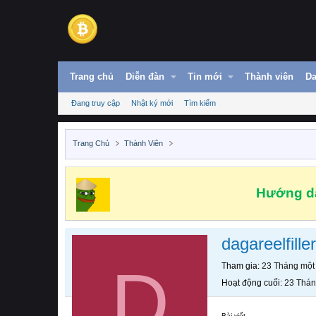
Trang chủ
Diễn đàn
Tin mới
Thành viên
Da
Đang truy cập
Nhật ký mới
Tìm kiếm
Trang Chủ
Thành Viên
Hướng dẫ
dagareelfiller
D
Tham gia
23 Tháng một
Hoạt động cuối
23 Thán
Bài viết