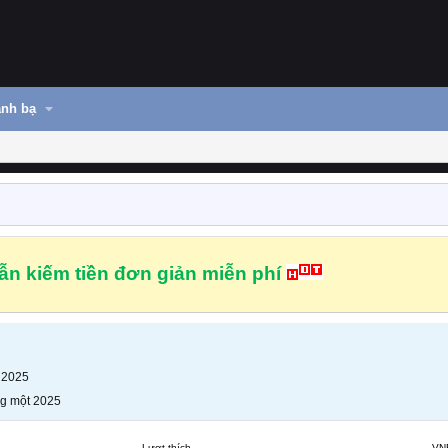
nh bạ
n kiếm tiền đơn giản miễn phí
 2025
g một 2025
Lượt thích
VN