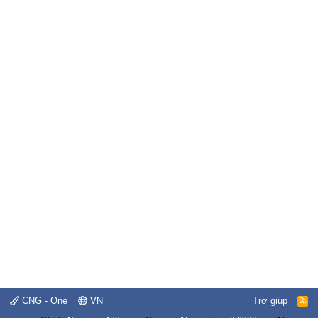
CNG - One
VN
Trợ giúp
R
S