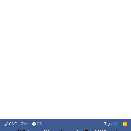
CNG - One
VN
Trợ giúp
R
S