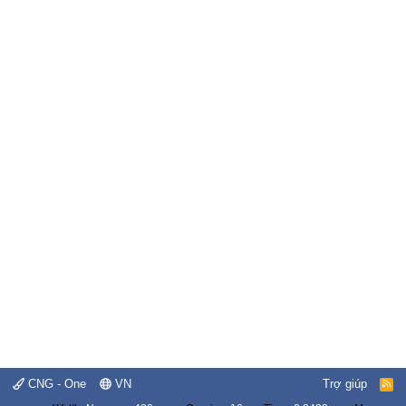
CNG - One
VN
Trợ giúp
R
S