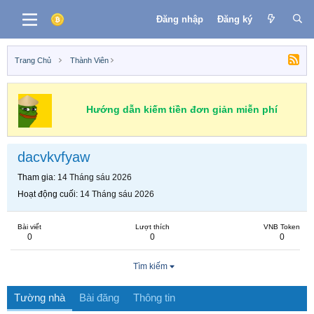
Đăng nhập
Đăng ký
Trang Chủ
Thành Viên
Hướng dẫn kiếm tiền đơn giản miễn phí
dacvkvfyaw
Tham gia
14 Tháng sáu 2026
Hoạt động cuối
14 Tháng sáu 2026
Bài viết
Lượt thích
VNB Token
0
0
0
Tìm kiếm
Tường nhà
Bài đăng
Thông tin