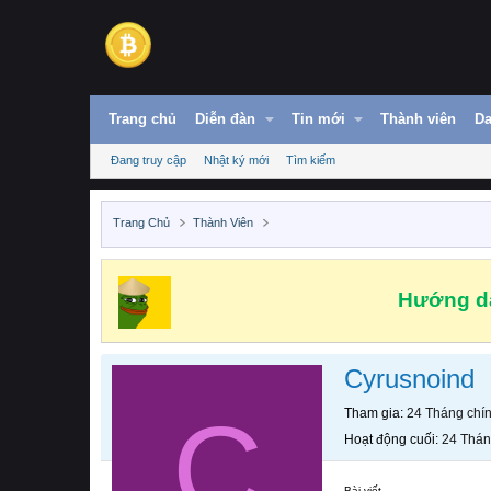
Trang chủ
Diễn đàn
Tin mới
Thành viên
Da
Đang truy cập
Nhật ký mới
Tìm kiếm
Trang Chủ
Thành Viên
Hướng dẫ
Cyrusnoind
C
Tham gia
24 Tháng chí
Hoạt động cuối
24 Thán
Bài viết