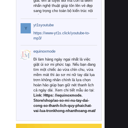
giác êm ái tuyệt đối mà còn là điểm
nhấn nghệ thuật giúp tôn lên vẻ đẹp
sang trọng cho toàn bộ kiến trúc nội
thất.
yt1syoutube
Tuy nhiên, giữa thị trường đa dạng
Y
với vô vàn thương hiệu và mẫu mã
https://www-yt1s.click/youtube-to-
như hiện nay, làm thế nào để chọn
mp3/
được những bộ chăn ga gối đệm cao
cấp thực sự chất lượng, phù hợp với
equinoxmode
khí hậu và nhu cầu sử dụng của gia
đình? Hãy cùng chúng tôi đi tìm lời
Đi làm hàng ngày ngại nhất là việc
giải đáp chi tiết qua bài viết dưới đây.
giặt ủi sơ mi phức tạp. Nếu bạn đang
tìm một chiếc áo vừa chỉn chu, vừa
1. Tại sao các gia đình hiện đại lại ưa
mềm mát thì áo sơ mi nữ tay dài lụa
chuộng chăn ga gối đệm cao cấp?
trơn không nhăn chính là lựa chọn
hoàn hảo giúp bạn giữ nét thanh lịch
Khác với các dòng sản phẩm thông
cả ngày dài. Xem chi tiết mẫu áo tại:
thường, những bộ chăn ga gối đệm
Link: Https: //equinoxmode.
cao cấp trải qua quy trình sản xuất
Store/shop/ao-so-mi-nu-tay-dai-
nghiêm ngặt từ khâu chọn lọc nguyên
cong-so-thanh-lich-quy-phaichat-
liệu tự nhiên đến công nghệ dệt
vai-lua-tronkhong-nhanthoang-mat/
nhuộm hiện đại không chứa hóa chất
độc hại. Khi sử dụng dòng sản phẩm
này, bạn sẽ cảm nhận rõ rệt sự khác