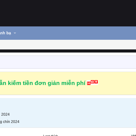
nh bạ
n kiếm tiền đơn giản miễn phí
n 2024
g chín 2024
Lượt thích
VN