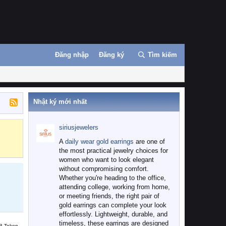
Đăng nhập
Đăng ký
Tìm kiếm
Nhật ký mới nhất
siriusjewelers
Binance
MEXC
A
daily wear gold earrings
are one of
the most practical jewelry choices for
women who want to look elegant
without compromising comfort.
Whether you're heading to the office,
attending college, working from home,
or meeting friends, the right pair of
gold earrings can complete your look
effortlessly. Lightweight, durable, and
timeless, these earrings are designed
B Token