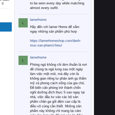
to be worn every day while matching
0
almost every outfit.
lamerhome
L
Hãy đến với lamer Home để sắm
ngay những sản phẩm phù hợp
https://lamerhomeshop.com/danh-
muc-san-pham/chieu/
lamerhome
L
Phòng ngủ không chỉ đơn thuần là nơi
để chúng ta ngả lưng sau một ngày
làm việc mệt mỏi, mà đây còn là
không gian riêng tư phản ánh gu thẩm
mỹ và phong cách sống của gia chủ.
Để biến căn phòng trở thành chốn
nghỉ dưỡng đích thực 5 sao ngay tại
nhà, việc đầu tư vào các bộ sản
phẩm chăn ga gối đệm cao cấp là
điều vô cùng cần thiết. Những sản
phẩm này không chỉ mang lại cảm