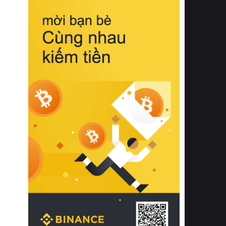
biệt từ bề mặt vải mềm mịn, khả năng
thoáng khí tuyệt vời cho đến độ đàn
hồi chuẩn xác của phần đệm nâng đỡ
cột sống.
Bên cạnh đó, việc lựa chọn các dòng
sản phẩm đạt chuẩn chất lượng quốc
tế còn giúp ngăn ngừa tình trạng kích
ứng da, hạn chế sự phát triển của vi
khuẩn và nấm mốc trong điều kiện
thời tiết nóng ẩm. Bạn có thể tìm hiểu
thêm các nghiên cứu khoa học về tác
động của giấc ngủ và môi trường
phòng ngủ đối với sức khỏe con
người tại Sleep Foundation (External
Link) để có cái nhìn toàn diện hơn.
2. Các tiêu chí vàng khi lựa chọn
chăn ga gối đệm cao cấp cho phòng
ngủ
Để sở hữu một bộ chăn ga gối đệm
cao cấp hoàn hảo cả về thẩm mỹ lẫn
công năng, người tiêu dùng cần cân
nhắc kỹ lưỡng các tiêu chí quan trọng