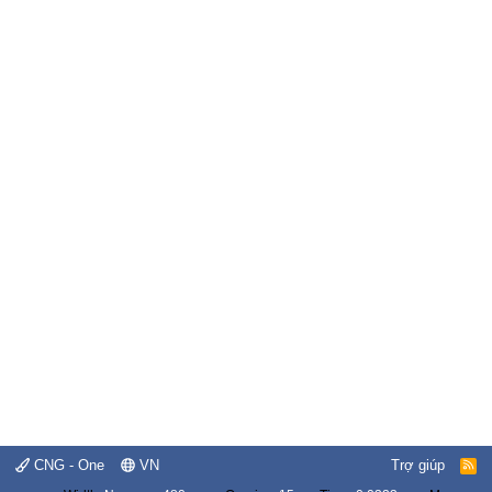
CNG - One
VN
Trợ giúp
R
S