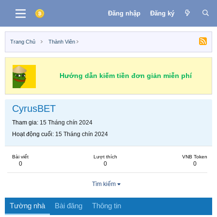
Đăng nhập
Đăng ký
Trang Chủ
Thành Viên
Hướng dẫn kiếm tiền đơn giản miễn phí
CyrusBET
Tham gia
15 Tháng chín 2024
Hoạt động cuối
15 Tháng chín 2024
Bài viết
Lượt thích
VNB Token
0
0
0
Tìm kiếm
Tường nhà
Bài đăng
Thông tin