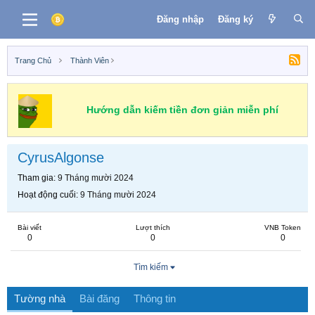
Đăng nhập
Đăng ký
Trang Chủ
Thành Viên
Hướng dẫn kiếm tiền đơn giản miễn phí
CyrusAlgonse
Tham gia
9 Tháng mười 2024
Hoạt động cuối
9 Tháng mười 2024
Bài viết
Lượt thích
VNB Token
0
0
0
Tìm kiếm
Tường nhà
Bài đăng
Thông tin