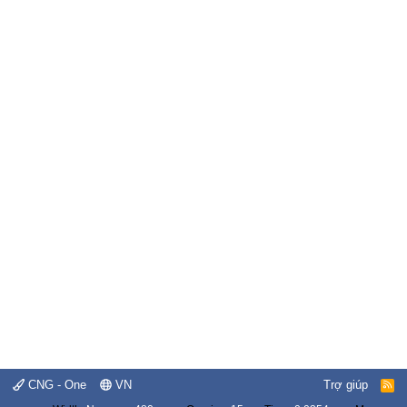
CNG - One
VN
Trợ giúp
R
S