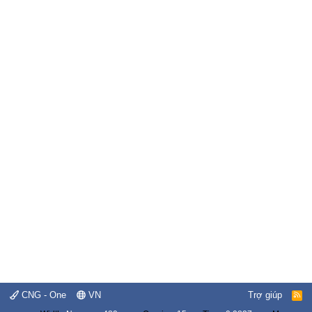
CNG - One
VN
Trợ giúp
R
S