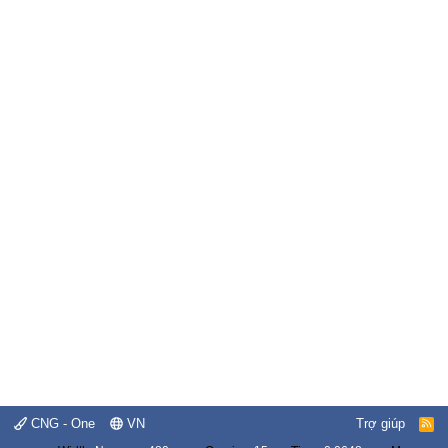
CNG - One
VN
Trợ giúp
R
S