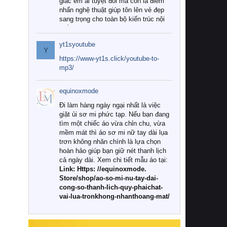
giác êm ái tuyệt đối mà còn là điểm
nhấn nghệ thuật giúp tôn lên vẻ đẹp
sang trọng cho toàn bộ kiến trúc nội
thất.
yt1syoutube
Tuy nhiên, giữa thị trường đa dạng
Y
với vô vàn thương hiệu và mẫu mã
https://www-yt1s.click/youtube-to-
như hiện nay, làm thế nào để chọn
mp3/
được những bộ chăn ga gối đệm cao
cấp thực sự chất lượng, phù hợp với
equinoxmode
khí hậu và nhu cầu sử dụng của gia
đình? Hãy cùng chúng tôi đi tìm lời
Đi làm hàng ngày ngại nhất là việc
giải đáp chi tiết qua bài viết dưới đây.
giặt ủi sơ mi phức tạp. Nếu bạn đang
tìm một chiếc áo vừa chỉn chu, vừa
1. Tại sao các gia đình hiện đại lại ưa
mềm mát thì áo sơ mi nữ tay dài lụa
chuộng chăn ga gối đệm cao cấp?
trơn không nhăn chính là lựa chọn
hoàn hảo giúp bạn giữ nét thanh lịch
Khác với các dòng sản phẩm thông
cả ngày dài. Xem chi tiết mẫu áo tại:
thường, những bộ chăn ga gối đệm
Link: Https: //equinoxmode.
cao cấp trải qua quy trình sản xuất
Store/shop/ao-so-mi-nu-tay-dai-
nghiêm ngặt từ khâu chọn lọc nguyên
cong-so-thanh-lich-quy-phaichat-
liệu tự nhiên đến công nghệ dệt
vai-lua-tronkhong-nhanthoang-mat/
nhuộm hiện đại không chứa hóa chất
độc hại. Khi sử dụng dòng sản phẩm
này, bạn sẽ cảm nhận rõ rệt sự khác