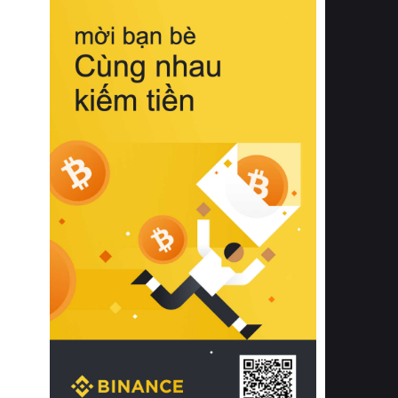
biệt từ bề mặt vải mềm mịn, khả năng
thoáng khí tuyệt vời cho đến độ đàn
hồi chuẩn xác của phần đệm nâng đỡ
cột sống.
Bên cạnh đó, việc lựa chọn các dòng
sản phẩm đạt chuẩn chất lượng quốc
tế còn giúp ngăn ngừa tình trạng kích
ứng da, hạn chế sự phát triển của vi
khuẩn và nấm mốc trong điều kiện
thời tiết nóng ẩm. Bạn có thể tìm hiểu
thêm các nghiên cứu khoa học về tác
động của giấc ngủ và môi trường
phòng ngủ đối với sức khỏe con
người tại Sleep Foundation (External
Link) để có cái nhìn toàn diện hơn.
2. Các tiêu chí vàng khi lựa chọn
chăn ga gối đệm cao cấp cho phòng
ngủ
Để sở hữu một bộ chăn ga gối đệm
cao cấp hoàn hảo cả về thẩm mỹ lẫn
công năng, người tiêu dùng cần cân
nhắc kỹ lưỡng các tiêu chí quan trọng