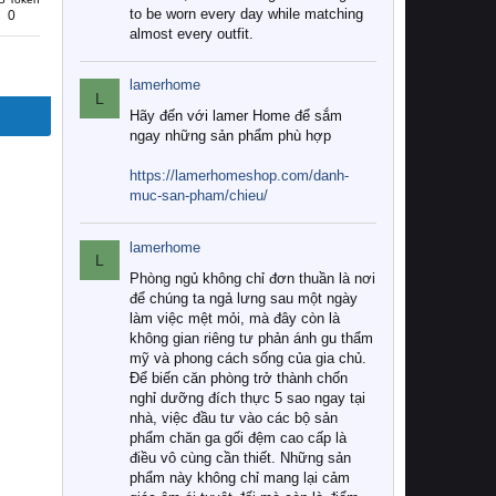
to be worn every day while matching
0
almost every outfit.
lamerhome
L
Hãy đến với lamer Home để sắm
ngay những sản phẩm phù hợp
https://lamerhomeshop.com/danh-
muc-san-pham/chieu/
lamerhome
L
Phòng ngủ không chỉ đơn thuần là nơi
để chúng ta ngả lưng sau một ngày
làm việc mệt mỏi, mà đây còn là
không gian riêng tư phản ánh gu thẩm
mỹ và phong cách sống của gia chủ.
Để biến căn phòng trở thành chốn
nghỉ dưỡng đích thực 5 sao ngay tại
nhà, việc đầu tư vào các bộ sản
phẩm chăn ga gối đệm cao cấp là
điều vô cùng cần thiết. Những sản
phẩm này không chỉ mang lại cảm