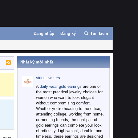
Đăng nhập
Đăng ký
Tìm kiếm
Nhật ký mới nhất
siriusjewelers
Binance
MEXC
A
daily wear gold earrings
are one of
the most practical jewelry choices for
women who want to look elegant
without compromising comfort.
Whether you're heading to the office,
attending college, working from home,
or meeting friends, the right pair of
gold earrings can complete your look
effortlessly. Lightweight, durable, and
timeless, these earrings are designed
B Token