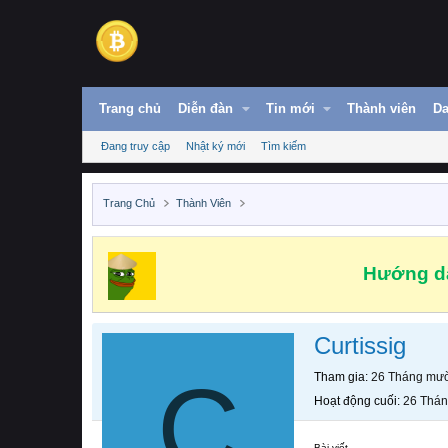
Trang chủ
Diễn đàn
Tin mới
Thành viên
Da
Đang truy cập
Nhật ký mới
Tìm kiếm
Trang Chủ
Thành Viên
Hướng dẫ
Curtissig
C
Tham gia
26 Tháng mườ
Hoạt động cuối
26 Thán
Bài viết