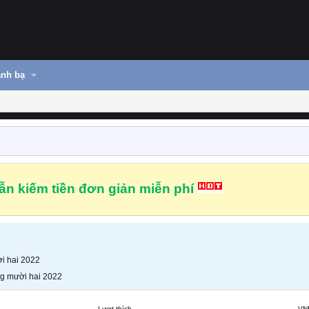
nh bạ
n kiếm tiền đơn giản miễn phí
i hai 2022
g mười hai 2022
Lượt thích
VN