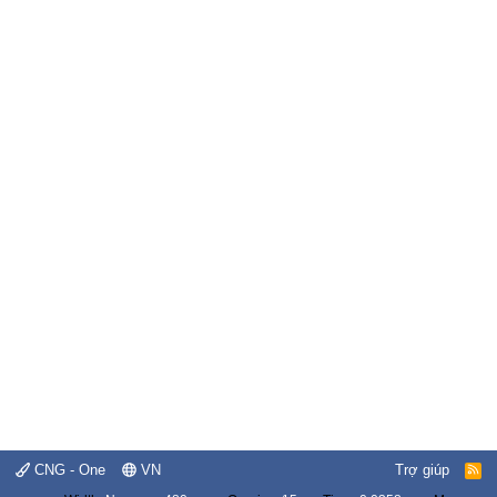
CNG - One
VN
Trợ giúp
R
S