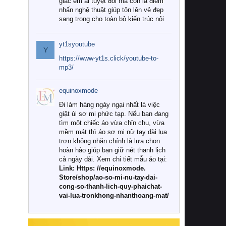
giác êm ái tuyệt đối mà còn là điểm
nhấn nghệ thuật giúp tôn lên vẻ đẹp
sang trọng cho toàn bộ kiến trúc nội
thất.
yt1syoutube
Tuy nhiên, giữa thị trường đa dạng
Y
với vô vàn thương hiệu và mẫu mã
https://www-yt1s.click/youtube-to-
như hiện nay, làm thế nào để chọn
mp3/
được những bộ chăn ga gối đệm cao
cấp thực sự chất lượng, phù hợp với
equinoxmode
khí hậu và nhu cầu sử dụng của gia
đình? Hãy cùng chúng tôi đi tìm lời
Đi làm hàng ngày ngại nhất là việc
giải đáp chi tiết qua bài viết dưới đây.
giặt ủi sơ mi phức tạp. Nếu bạn đang
tìm một chiếc áo vừa chỉn chu, vừa
1. Tại sao các gia đình hiện đại lại ưa
mềm mát thì áo sơ mi nữ tay dài lụa
chuộng chăn ga gối đệm cao cấp?
trơn không nhăn chính là lựa chọn
hoàn hảo giúp bạn giữ nét thanh lịch
Khác với các dòng sản phẩm thông
cả ngày dài. Xem chi tiết mẫu áo tại:
thường, những bộ chăn ga gối đệm
Link: Https: //equinoxmode.
cao cấp trải qua quy trình sản xuất
Store/shop/ao-so-mi-nu-tay-dai-
nghiêm ngặt từ khâu chọn lọc nguyên
cong-so-thanh-lich-quy-phaichat-
liệu tự nhiên đến công nghệ dệt
vai-lua-tronkhong-nhanthoang-mat/
nhuộm hiện đại không chứa hóa chất
độc hại. Khi sử dụng dòng sản phẩm
này, bạn sẽ cảm nhận rõ rệt sự khác