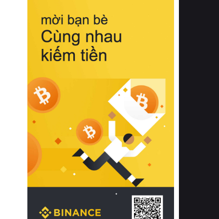
biệt từ bề mặt vải mềm mịn, khả năng
thoáng khí tuyệt vời cho đến độ đàn
hồi chuẩn xác của phần đệm nâng đỡ
cột sống.
Bên cạnh đó, việc lựa chọn các dòng
sản phẩm đạt chuẩn chất lượng quốc
tế còn giúp ngăn ngừa tình trạng kích
ứng da, hạn chế sự phát triển của vi
khuẩn và nấm mốc trong điều kiện
thời tiết nóng ẩm. Bạn có thể tìm hiểu
thêm các nghiên cứu khoa học về tác
động của giấc ngủ và môi trường
phòng ngủ đối với sức khỏe con
người tại Sleep Foundation (External
Link) để có cái nhìn toàn diện hơn.
2. Các tiêu chí vàng khi lựa chọn
chăn ga gối đệm cao cấp cho phòng
ngủ
Để sở hữu một bộ chăn ga gối đệm
cao cấp hoàn hảo cả về thẩm mỹ lẫn
công năng, người tiêu dùng cần cân
nhắc kỹ lưỡng các tiêu chí quan trọng