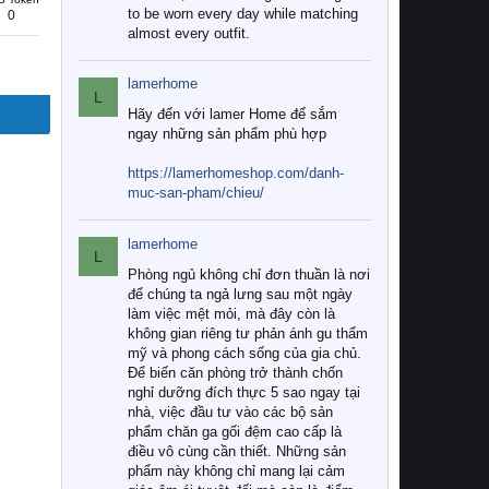
to be worn every day while matching
0
almost every outfit.
lamerhome
L
Hãy đến với lamer Home để sắm
ngay những sản phẩm phù hợp
https://lamerhomeshop.com/danh-
muc-san-pham/chieu/
lamerhome
L
Phòng ngủ không chỉ đơn thuần là nơi
để chúng ta ngả lưng sau một ngày
làm việc mệt mỏi, mà đây còn là
không gian riêng tư phản ánh gu thẩm
mỹ và phong cách sống của gia chủ.
Để biến căn phòng trở thành chốn
nghỉ dưỡng đích thực 5 sao ngay tại
nhà, việc đầu tư vào các bộ sản
phẩm chăn ga gối đệm cao cấp là
điều vô cùng cần thiết. Những sản
phẩm này không chỉ mang lại cảm