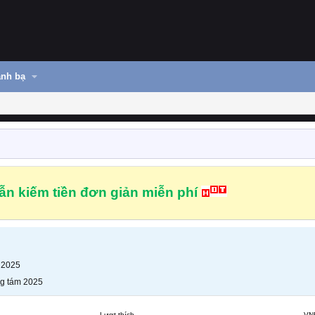
nh bạ
n kiếm tiền đơn giản miễn phí
 2025
g tám 2025
Lượt thích
VN