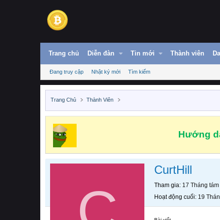
Trang chủ
Diễn đàn
Tin mới
Thành viên
Da
Đang truy cập
Nhật ký mới
Tìm kiếm
Trang Chủ
Thành Viên
Hướng dẫ
CurtHill
C
Tham gia
17 Tháng tám
Hoạt động cuối
19 Thán
Bài viết