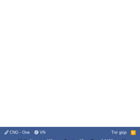
CNG - One
VN
Trợ giúp
R
S