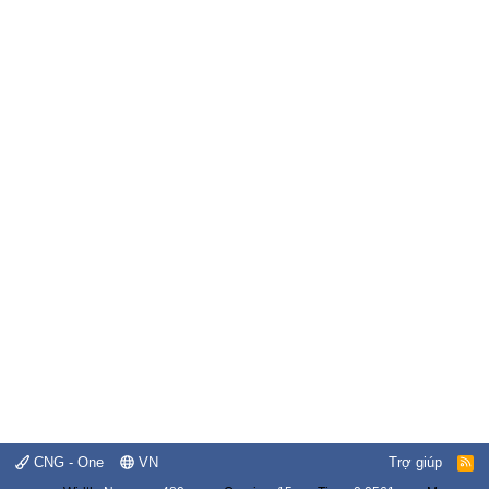
CNG - One
VN
Trợ giúp
R
S