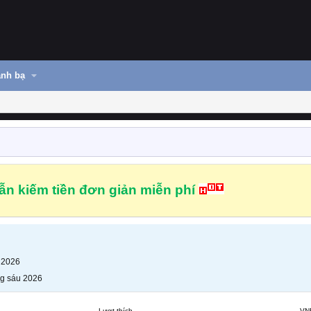
nh bạ
n kiếm tiền đơn giản miễn phí
 2026
g sáu 2026
Lượt thích
VN