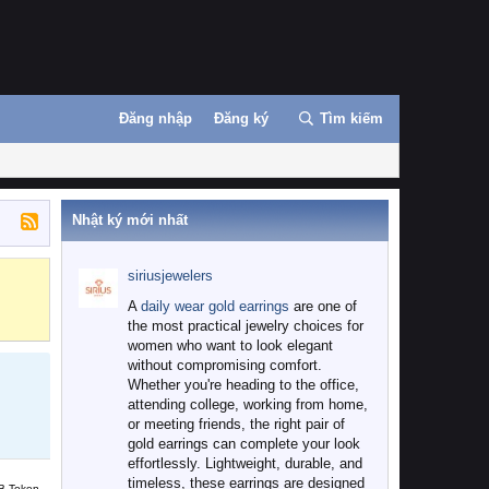
Đăng nhập
Đăng ký
Tìm kiếm
Nhật ký mới nhất
siriusjewelers
Binance
MEXC
A
daily wear gold earrings
are one of
the most practical jewelry choices for
women who want to look elegant
without compromising comfort.
Whether you're heading to the office,
attending college, working from home,
or meeting friends, the right pair of
gold earrings can complete your look
effortlessly. Lightweight, durable, and
timeless, these earrings are designed
B Token