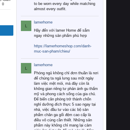
to be worn every day while matching
0
almost every outfit.
lamerhome
L
Hãy đến với lamer Home để sắm
ngay những sản phẩm phù hợp
https://lamerhomeshop.com/danh-
muc-san-pham/chieu/
lamerhome
L
Phòng ngủ không chỉ đơn thuần là nơi
để chúng ta ngả lưng sau một ngày
làm việc mệt mỏi, mà đây còn là
không gian riêng tư phản ánh gu thẩm
mỹ và phong cách sống của gia chủ.
Để biến căn phòng trở thành chốn
nghỉ dưỡng đích thực 5 sao ngay tại
nhà, việc đầu tư vào các bộ sản
phẩm chăn ga gối đệm cao cấp là
điều vô cùng cần thiết. Những sản
phẩm này không chỉ mang lại cảm