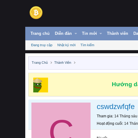
Trang chủ
Diễn đàn
Tin mới
Thành viên
Da
Đang truy cập
Nhật ký mới
Tìm kiếm
Trang Chủ
Thành Viên
Hướng dẫ
cswdzwfqfe
C
Tham gia
14 Tháng sáu
Hoạt động cuối
14 Thán
Bài viết