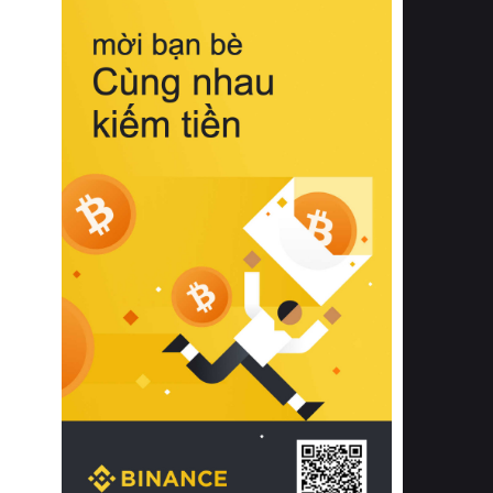
biệt từ bề mặt vải mềm mịn, khả năng
thoáng khí tuyệt vời cho đến độ đàn
hồi chuẩn xác của phần đệm nâng đỡ
cột sống.
Bên cạnh đó, việc lựa chọn các dòng
sản phẩm đạt chuẩn chất lượng quốc
tế còn giúp ngăn ngừa tình trạng kích
ứng da, hạn chế sự phát triển của vi
khuẩn và nấm mốc trong điều kiện
thời tiết nóng ẩm. Bạn có thể tìm hiểu
thêm các nghiên cứu khoa học về tác
động của giấc ngủ và môi trường
phòng ngủ đối với sức khỏe con
người tại Sleep Foundation (External
Link) để có cái nhìn toàn diện hơn.
2. Các tiêu chí vàng khi lựa chọn
chăn ga gối đệm cao cấp cho phòng
ngủ
Để sở hữu một bộ chăn ga gối đệm
cao cấp hoàn hảo cả về thẩm mỹ lẫn
công năng, người tiêu dùng cần cân
nhắc kỹ lưỡng các tiêu chí quan trọng