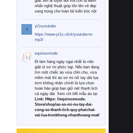
giác êm ái tuyệt đối mà còn là điểm
nhấn nghệ thuật giúp tôn lên vẻ đẹp
sang trọng cho toàn bộ kiến trúc nội
thất.
yt1syoutube
Tuy nhiên, giữa thị trường đa dạng
Y
với vô vàn thương hiệu và mẫu mã
https://www-yt1s.click/youtube-to-
như hiện nay, làm thế nào để chọn
mp3/
được những bộ chăn ga gối đệm cao
cấp thực sự chất lượng, phù hợp với
equinoxmode
khí hậu và nhu cầu sử dụng của gia
đình? Hãy cùng chúng tôi đi tìm lời
Đi làm hàng ngày ngại nhất là việc
giải đáp chi tiết qua bài viết dưới đây.
giặt ủi sơ mi phức tạp. Nếu bạn đang
tìm một chiếc áo vừa chỉn chu, vừa
1. Tại sao các gia đình hiện đại lại ưa
mềm mát thì áo sơ mi nữ tay dài lụa
chuộng chăn ga gối đệm cao cấp?
trơn không nhăn chính là lựa chọn
hoàn hảo giúp bạn giữ nét thanh lịch
Khác với các dòng sản phẩm thông
cả ngày dài. Xem chi tiết mẫu áo tại:
thường, những bộ chăn ga gối đệm
Link: Https: //equinoxmode.
cao cấp trải qua quy trình sản xuất
Store/shop/ao-so-mi-nu-tay-dai-
nghiêm ngặt từ khâu chọn lọc nguyên
cong-so-thanh-lich-quy-phaichat-
liệu tự nhiên đến công nghệ dệt
vai-lua-tronkhong-nhanthoang-mat/
nhuộm hiện đại không chứa hóa chất
độc hại. Khi sử dụng dòng sản phẩm
này, bạn sẽ cảm nhận rõ rệt sự khác