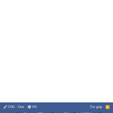
CNG - One
VN
Trợ giúp
R
S