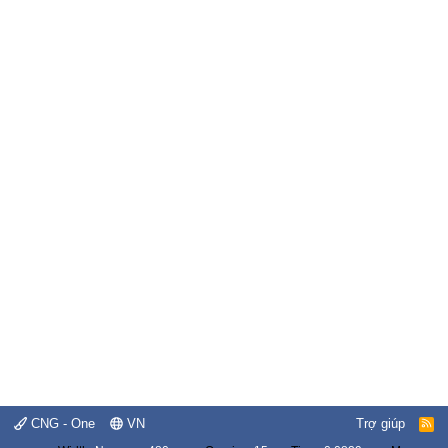
CNG - One
VN
Trợ giúp
R
S