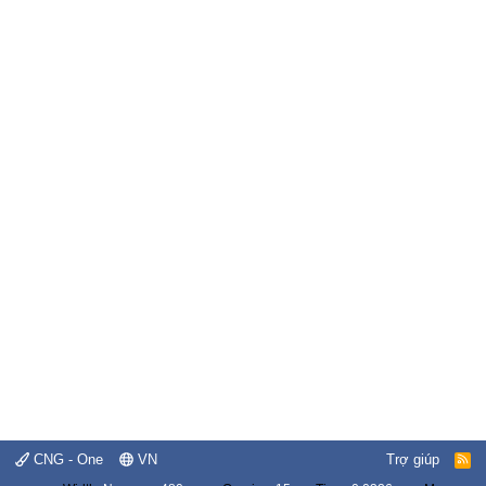
CNG - One
VN
Trợ giúp
R
S