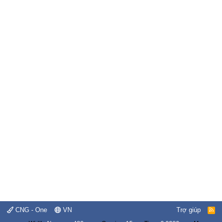
CNG - One
VN
Trợ giúp
R
S