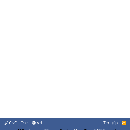
CNG - One
VN
Trợ giúp
R
S