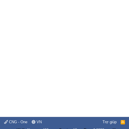
CNG - One
VN
Trợ giúp
R
S