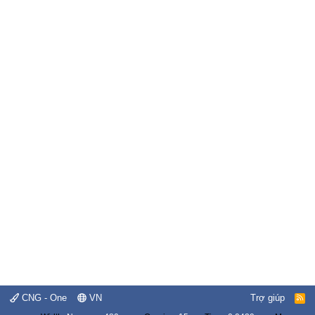
CNG - One
VN
Trợ giúp
R
S