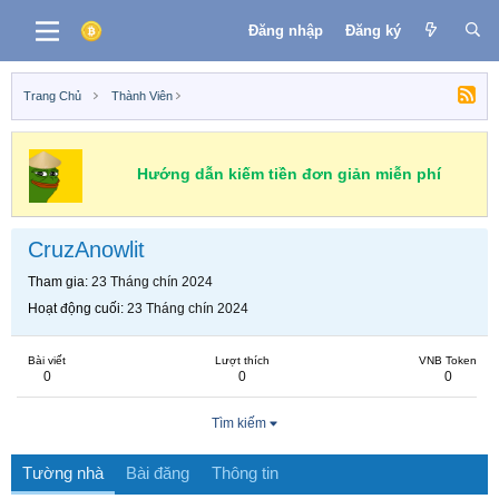
Đăng nhập
Đăng ký
Trang Chủ
Thành Viên
Hướng dẫn kiếm tiền đơn giản miễn phí
CruzAnowlit
Tham gia
23 Tháng chín 2024
Hoạt động cuối
23 Tháng chín 2024
Bài viết
Lượt thích
VNB Token
0
0
0
Tìm kiếm
Tường nhà
Bài đăng
Thông tin