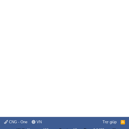
CNG - One
VN
Trợ giúp
R
S