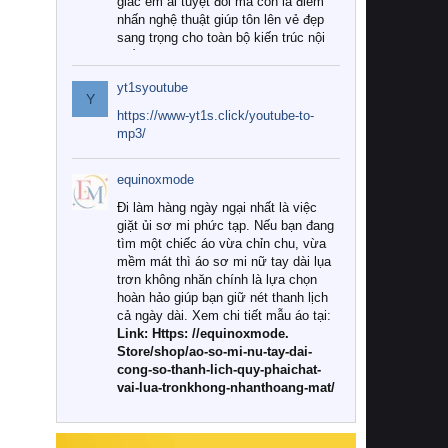
giác êm ái tuyệt đối mà còn là điểm
nhấn nghệ thuật giúp tôn lên vẻ đẹp
sang trọng cho toàn bộ kiến trúc nội
thất.
yt1syoutube
Tuy nhiên, giữa thị trường đa dạng
Y
với vô vàn thương hiệu và mẫu mã
https://www-yt1s.click/youtube-to-
như hiện nay, làm thế nào để chọn
mp3/
được những bộ chăn ga gối đệm cao
cấp thực sự chất lượng, phù hợp với
equinoxmode
khí hậu và nhu cầu sử dụng của gia
đình? Hãy cùng chúng tôi đi tìm lời
Đi làm hàng ngày ngại nhất là việc
giải đáp chi tiết qua bài viết dưới đây.
giặt ủi sơ mi phức tạp. Nếu bạn đang
tìm một chiếc áo vừa chỉn chu, vừa
1. Tại sao các gia đình hiện đại lại ưa
mềm mát thì áo sơ mi nữ tay dài lụa
chuộng chăn ga gối đệm cao cấp?
trơn không nhăn chính là lựa chọn
hoàn hảo giúp bạn giữ nét thanh lịch
Khác với các dòng sản phẩm thông
cả ngày dài. Xem chi tiết mẫu áo tại:
thường, những bộ chăn ga gối đệm
Link: Https: //equinoxmode.
cao cấp trải qua quy trình sản xuất
Store/shop/ao-so-mi-nu-tay-dai-
nghiêm ngặt từ khâu chọn lọc nguyên
cong-so-thanh-lich-quy-phaichat-
liệu tự nhiên đến công nghệ dệt
vai-lua-tronkhong-nhanthoang-mat/
nhuộm hiện đại không chứa hóa chất
độc hại. Khi sử dụng dòng sản phẩm
này, bạn sẽ cảm nhận rõ rệt sự khác