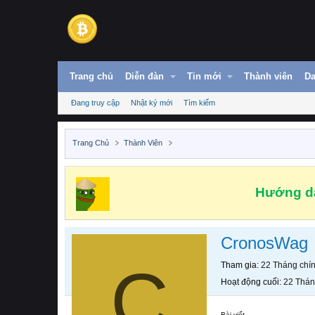
Trang chủ
Diễn đàn
Tin mới
Thành viên
Da
Đang truy cập
Nhật ký mới
Tìm kiếm
Trang Chủ
Thành Viên
Hướng dẫ
CronosWag
C
Tham gia
22 Tháng chí
Hoạt động cuối
22 Thán
Bài viết