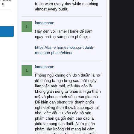
to be worn every day while matching
0
almost every outfit.
lamerhome
L
Hãy đến với lamer Home để sắm
ngay những sản phẩm phù hợp
https://lamerhomeshop.com/danh-
muc-san-pham/chieu/
lamerhome
L
Phòng ngủ không chỉ đơn thuần là nơi
để chúng ta ngả lưng sau một ngày
làm việc mệt mỏi, mà đây còn là
không gian riêng tư phản ánh gu thẩm
mỹ và phong cách sống của gia chủ.
Để biến căn phòng trở thành chốn
nghỉ dưỡng đích thực 5 sao ngay tại
nhà, việc đầu tư vào các bộ sản
phẩm chăn ga gối đệm cao cấp là
điều vô cùng cần thiết. Những sản
phẩm này không chỉ mang lại cảm