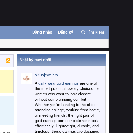
Đăng nhập
Đăng ký
Tìm kiếm
Nhật ký mới nhất
siriusjewelers
Binance
MEXC
A
daily wear gold earrings
are one of
the most practical jewelry choices for
women who want to look elegant
without compromising comfort.
Whether you're heading to the office,
attending college, working from home,
or meeting friends, the right pair of
gold earrings can complete your look
effortlessly. Lightweight, durable, and
timeless, these earrings are designed
B Token