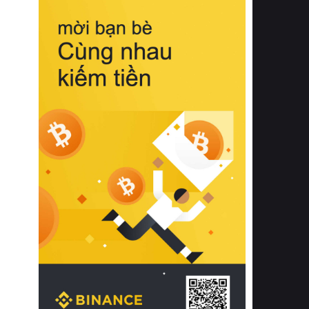
biệt từ bề mặt vải mềm mịn, khả năng
thoáng khí tuyệt vời cho đến độ đàn
hồi chuẩn xác của phần đệm nâng đỡ
cột sống.
Bên cạnh đó, việc lựa chọn các dòng
sản phẩm đạt chuẩn chất lượng quốc
tế còn giúp ngăn ngừa tình trạng kích
ứng da, hạn chế sự phát triển của vi
khuẩn và nấm mốc trong điều kiện
thời tiết nóng ẩm. Bạn có thể tìm hiểu
thêm các nghiên cứu khoa học về tác
động của giấc ngủ và môi trường
phòng ngủ đối với sức khỏe con
người tại Sleep Foundation (External
Link) để có cái nhìn toàn diện hơn.
2. Các tiêu chí vàng khi lựa chọn
chăn ga gối đệm cao cấp cho phòng
ngủ
Để sở hữu một bộ chăn ga gối đệm
cao cấp hoàn hảo cả về thẩm mỹ lẫn
công năng, người tiêu dùng cần cân
nhắc kỹ lưỡng các tiêu chí quan trọng