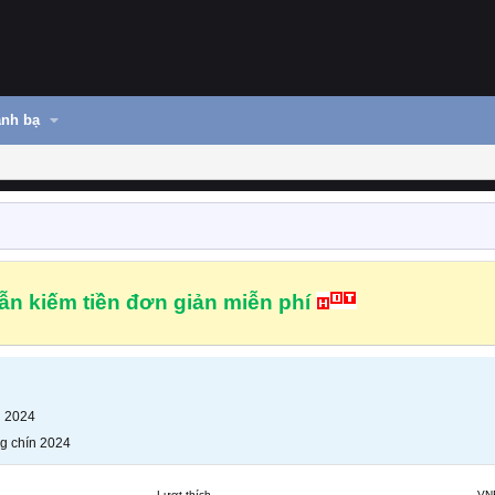
nh bạ
n kiếm tiền đơn giản miễn phí
n 2024
g chín 2024
Lượt thích
VN