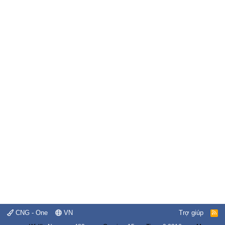
CNG - One
VN
Trợ giúp
R
S