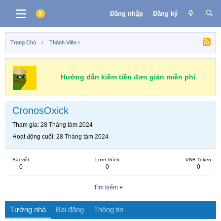
Đăng nhập
Đăng ký
Trang Chủ
Thành Viên
Hướng dẫn kiếm tiền đơn giản miễn phí
CronosOxick
Tham gia
28 Tháng tám 2024
Hoạt động cuối
28 Tháng tám 2024
Bài viết
Lượt thích
VNB Token
0
0
0
Tìm kiếm
Tường nhà
Bài đăng
Thông tin