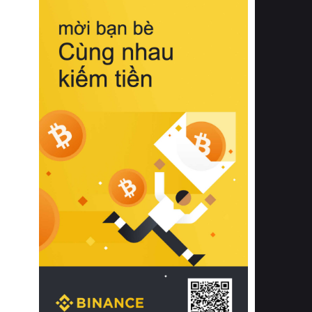
biệt từ bề mặt vải mềm mịn, khả năng
thoáng khí tuyệt vời cho đến độ đàn
hồi chuẩn xác của phần đệm nâng đỡ
cột sống.
Bên cạnh đó, việc lựa chọn các dòng
sản phẩm đạt chuẩn chất lượng quốc
tế còn giúp ngăn ngừa tình trạng kích
ứng da, hạn chế sự phát triển của vi
khuẩn và nấm mốc trong điều kiện
thời tiết nóng ẩm. Bạn có thể tìm hiểu
thêm các nghiên cứu khoa học về tác
động của giấc ngủ và môi trường
phòng ngủ đối với sức khỏe con
người tại Sleep Foundation (External
Link) để có cái nhìn toàn diện hơn.
2. Các tiêu chí vàng khi lựa chọn
chăn ga gối đệm cao cấp cho phòng
ngủ
Để sở hữu một bộ chăn ga gối đệm
cao cấp hoàn hảo cả về thẩm mỹ lẫn
công năng, người tiêu dùng cần cân
nhắc kỹ lưỡng các tiêu chí quan trọng