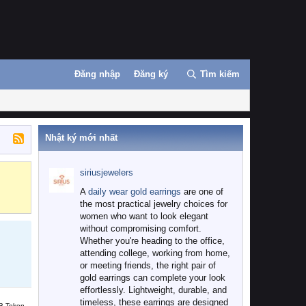
Đăng nhập
Đăng ký
Tìm kiếm
Nhật ký mới nhất
siriusjewelers
Binance
MEXC
A
daily wear gold earrings
are one of
the most practical jewelry choices for
women who want to look elegant
without compromising comfort.
Whether you're heading to the office,
attending college, working from home,
or meeting friends, the right pair of
gold earrings can complete your look
effortlessly. Lightweight, durable, and
timeless, these earrings are designed
B Token