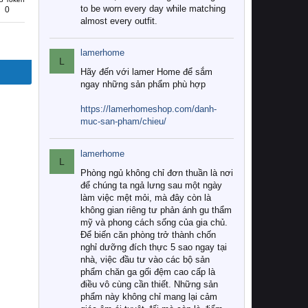
to be worn every day while matching
0
almost every outfit.
lamerhome
L
Hãy đến với lamer Home để sắm
ngay những sản phẩm phù hợp
https://lamerhomeshop.com/danh-
muc-san-pham/chieu/
lamerhome
L
Phòng ngủ không chỉ đơn thuần là nơi
để chúng ta ngả lưng sau một ngày
làm việc mệt mỏi, mà đây còn là
không gian riêng tư phản ánh gu thẩm
mỹ và phong cách sống của gia chủ.
Để biến căn phòng trở thành chốn
nghỉ dưỡng đích thực 5 sao ngay tại
nhà, việc đầu tư vào các bộ sản
phẩm chăn ga gối đệm cao cấp là
điều vô cùng cần thiết. Những sản
phẩm này không chỉ mang lại cảm