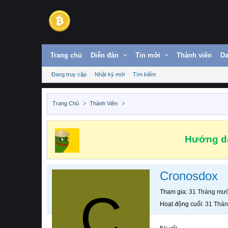
Trang chủ
Diễn đàn
Tin mới
Thành viên
Da
Đang truy cập
Nhật ký mới
Tìm kiếm
Trang Chủ
Thành Viên
Hướng dẫ
Cronosdox
C
Tham gia
31 Tháng mườ
Hoạt động cuối
31 Thán
Bài viết