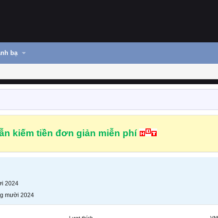
nh bạ
n kiếm tiền đơn giản miễn phí
i 2024
g mười 2024
Lượt thích
VN