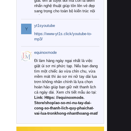
giác êm ái tuyệt đối mà còn là điểm
nhấn nghệ thuật giúp tôn lên vẻ đẹp
sang trọng cho toàn bộ kiến trúc nội
thất.
yt1syoutube
Tuy nhiên, giữa thị trường đa dạng
Y
với vô vàn thương hiệu và mẫu mã
https://www-yt1s.click/youtube-to-
như hiện nay, làm thế nào để chọn
mp3/
được những bộ chăn ga gối đệm cao
cấp thực sự chất lượng, phù hợp với
equinoxmode
khí hậu và nhu cầu sử dụng của gia
đình? Hãy cùng chúng tôi đi tìm lời
Đi làm hàng ngày ngại nhất là việc
giải đáp chi tiết qua bài viết dưới đây.
giặt ủi sơ mi phức tạp. Nếu bạn đang
tìm một chiếc áo vừa chỉn chu, vừa
1. Tại sao các gia đình hiện đại lại ưa
mềm mát thì áo sơ mi nữ tay dài lụa
chuộng chăn ga gối đệm cao cấp?
trơn không nhăn chính là lựa chọn
hoàn hảo giúp bạn giữ nét thanh lịch
Khác với các dòng sản phẩm thông
cả ngày dài. Xem chi tiết mẫu áo tại:
thường, những bộ chăn ga gối đệm
Link: Https: //equinoxmode.
cao cấp trải qua quy trình sản xuất
Store/shop/ao-so-mi-nu-tay-dai-
nghiêm ngặt từ khâu chọn lọc nguyên
cong-so-thanh-lich-quy-phaichat-
liệu tự nhiên đến công nghệ dệt
vai-lua-tronkhong-nhanthoang-mat/
nhuộm hiện đại không chứa hóa chất
độc hại. Khi sử dụng dòng sản phẩm
này, bạn sẽ cảm nhận rõ rệt sự khác