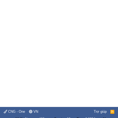
CNG - One
VN
Trợ giúp
R
S