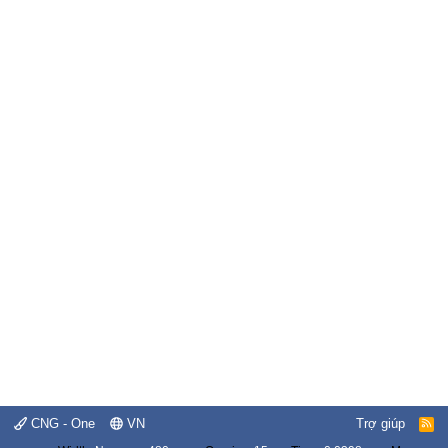
CNG - One
VN
Trợ giúp
R
S