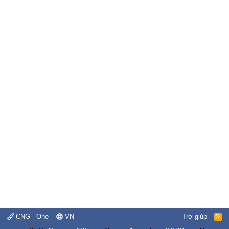
CNG - One
VN
Trợ giúp
R
S