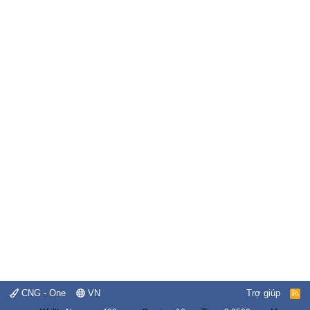
CNG - One
VN
Trợ giúp
R
S