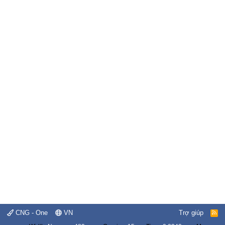
CNG - One
VN
Trợ giúp
R
S