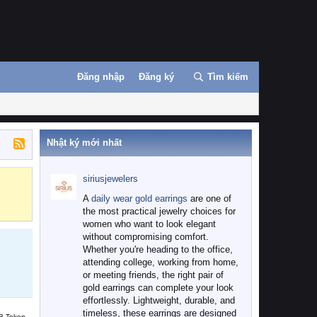
Đăng nhập
Đăng ký
Tìm kiếm
Nhật ký mới nhất
siriusjewelers
Binance
MEXC
A
daily wear gold earrings
are one of
the most practical jewelry choices for
women who want to look elegant
without compromising comfort.
Whether you're heading to the office,
attending college, working from home,
or meeting friends, the right pair of
gold earrings can complete your look
effortlessly. Lightweight, durable, and
timeless, these earrings are designed
B Token