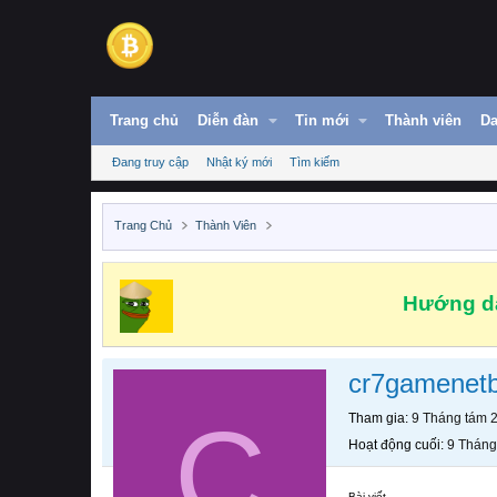
Trang chủ
Diễn đàn
Tin mới
Thành viên
Da
Đang truy cập
Nhật ký mới
Tìm kiếm
Trang Chủ
Thành Viên
Hướng dẫ
cr7gamenetb
C
Tham gia
9 Tháng tám 
Hoạt động cuối
9 Tháng
Bài viết