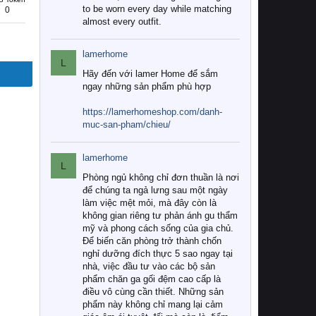
to be worn every day while matching
0
almost every outfit.
lamerhome
L
Hãy đến với lamer Home để sắm
ngay những sản phẩm phù hợp
https://lamerhomeshop.com/danh-
muc-san-pham/chieu/
lamerhome
L
Phòng ngủ không chỉ đơn thuần là nơi
để chúng ta ngả lưng sau một ngày
làm việc mệt mỏi, mà đây còn là
không gian riêng tư phản ánh gu thẩm
mỹ và phong cách sống của gia chủ.
Để biến căn phòng trở thành chốn
nghỉ dưỡng đích thực 5 sao ngay tại
nhà, việc đầu tư vào các bộ sản
phẩm chăn ga gối đệm cao cấp là
điều vô cùng cần thiết. Những sản
phẩm này không chỉ mang lại cảm