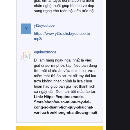
giác êm ái tuyệt đối mà còn là điểm
nhấn nghệ thuật giúp tôn lên vẻ đẹp
sang trọng cho toàn bộ kiến trúc nội
thất.
yt1syoutube
Tuy nhiên, giữa thị trường đa dạng
Y
với vô vàn thương hiệu và mẫu mã
https://www-yt1s.click/youtube-to-
như hiện nay, làm thế nào để chọn
mp3/
được những bộ chăn ga gối đệm cao
cấp thực sự chất lượng, phù hợp với
equinoxmode
khí hậu và nhu cầu sử dụng của gia
đình? Hãy cùng chúng tôi đi tìm lời
Đi làm hàng ngày ngại nhất là việc
giải đáp chi tiết qua bài viết dưới đây.
giặt ủi sơ mi phức tạp. Nếu bạn đang
tìm một chiếc áo vừa chỉn chu, vừa
1. Tại sao các gia đình hiện đại lại ưa
mềm mát thì áo sơ mi nữ tay dài lụa
chuộng chăn ga gối đệm cao cấp?
trơn không nhăn chính là lựa chọn
hoàn hảo giúp bạn giữ nét thanh lịch
Khác với các dòng sản phẩm thông
cả ngày dài. Xem chi tiết mẫu áo tại:
thường, những bộ chăn ga gối đệm
Link: Https: //equinoxmode.
cao cấp trải qua quy trình sản xuất
Store/shop/ao-so-mi-nu-tay-dai-
nghiêm ngặt từ khâu chọn lọc nguyên
cong-so-thanh-lich-quy-phaichat-
liệu tự nhiên đến công nghệ dệt
vai-lua-tronkhong-nhanthoang-mat/
nhuộm hiện đại không chứa hóa chất
độc hại. Khi sử dụng dòng sản phẩm
này, bạn sẽ cảm nhận rõ rệt sự khác