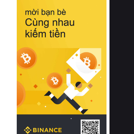
biệt từ bề mặt vải mềm mịn, khả năng
thoáng khí tuyệt vời cho đến độ đàn
hồi chuẩn xác của phần đệm nâng đỡ
cột sống.
Bên cạnh đó, việc lựa chọn các dòng
sản phẩm đạt chuẩn chất lượng quốc
tế còn giúp ngăn ngừa tình trạng kích
ứng da, hạn chế sự phát triển của vi
khuẩn và nấm mốc trong điều kiện
thời tiết nóng ẩm. Bạn có thể tìm hiểu
thêm các nghiên cứu khoa học về tác
động của giấc ngủ và môi trường
phòng ngủ đối với sức khỏe con
người tại Sleep Foundation (External
Link) để có cái nhìn toàn diện hơn.
2. Các tiêu chí vàng khi lựa chọn
chăn ga gối đệm cao cấp cho phòng
ngủ
Để sở hữu một bộ chăn ga gối đệm
cao cấp hoàn hảo cả về thẩm mỹ lẫn
công năng, người tiêu dùng cần cân
nhắc kỹ lưỡng các tiêu chí quan trọng