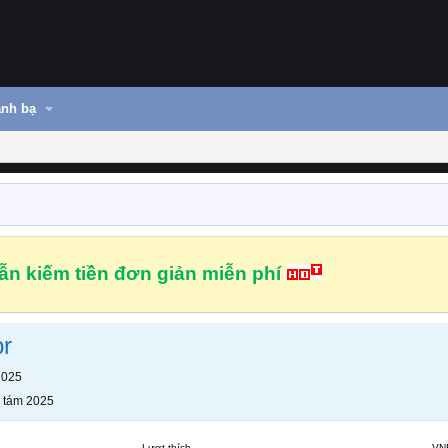
nh bạ
n kiếm tiền đơn giản miễn phí
r
2025
 tám 2025
Lượt thích
VN