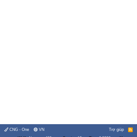
CNG - One
VN
Trợ giúp
R
S