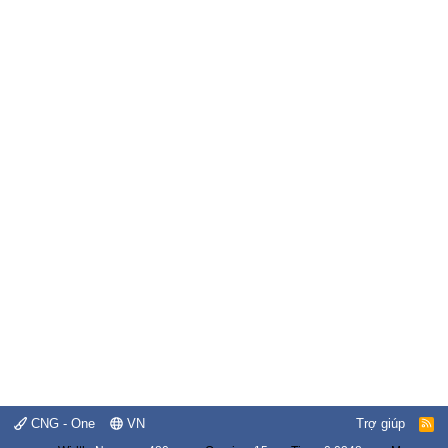
CNG - One
VN
Trợ giúp
R
S