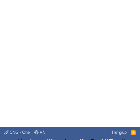
CNG - One
VN
Trợ giúp
R
S