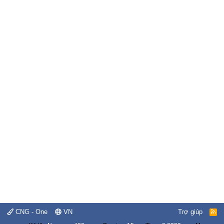
CNG - One
VN
Trợ giúp
R
S