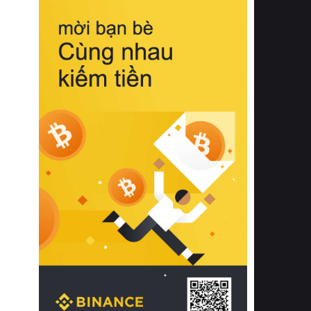
biệt từ bề mặt vải mềm mịn, khả năng
thoáng khí tuyệt vời cho đến độ đàn
hồi chuẩn xác của phần đệm nâng đỡ
cột sống.
Bên cạnh đó, việc lựa chọn các dòng
sản phẩm đạt chuẩn chất lượng quốc
tế còn giúp ngăn ngừa tình trạng kích
ứng da, hạn chế sự phát triển của vi
khuẩn và nấm mốc trong điều kiện
thời tiết nóng ẩm. Bạn có thể tìm hiểu
thêm các nghiên cứu khoa học về tác
động của giấc ngủ và môi trường
phòng ngủ đối với sức khỏe con
người tại Sleep Foundation (External
Link) để có cái nhìn toàn diện hơn.
2. Các tiêu chí vàng khi lựa chọn
chăn ga gối đệm cao cấp cho phòng
ngủ
Để sở hữu một bộ chăn ga gối đệm
cao cấp hoàn hảo cả về thẩm mỹ lẫn
công năng, người tiêu dùng cần cân
nhắc kỹ lưỡng các tiêu chí quan trọng