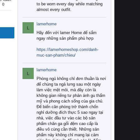
to be worn every day while matching
0
almost every outfit.
lamerhome
L
Hãy đến với lamer Home để sắm
ngay những sản phẩm phù hợp
https://lamerhomeshop.com/danh-
muc-san-pham/chieu/
lamerhome
L
Phòng ngủ không chỉ đơn thuần là nơi
để chúng ta ngả lưng sau một ngày
làm việc mệt mỏi, mà đây còn là
không gian riêng tư phản ánh gu thẩm
mỹ và phong cách sống của gia chủ.
Để biến căn phòng trở thành chốn
nghỉ dưỡng đích thực 5 sao ngay tại
nhà, việc đầu tư vào các bộ sản
phẩm chăn ga gối đệm cao cấp là
điều vô cùng cần thiết. Những sản
phẩm này không chỉ mang lại cảm