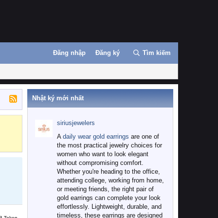
Đăng nhập
Đăng ký
Tìm kiếm
Nhật ký mới nhất
siriusjewelers
Binance
MEXC
A
daily wear gold earrings
are one of
the most practical jewelry choices for
women who want to look elegant
without compromising comfort.
Whether you're heading to the office,
attending college, working from home,
or meeting friends, the right pair of
gold earrings can complete your look
effortlessly. Lightweight, durable, and
timeless, these earrings are designed
B Token