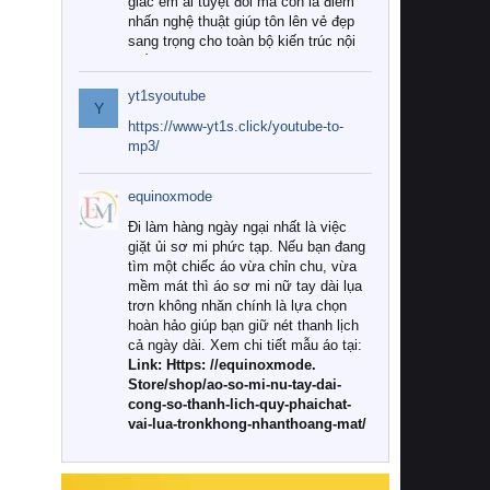
giác êm ái tuyệt đối mà còn là điểm
nhấn nghệ thuật giúp tôn lên vẻ đẹp
sang trọng cho toàn bộ kiến trúc nội
thất.
yt1syoutube
Tuy nhiên, giữa thị trường đa dạng
Y
với vô vàn thương hiệu và mẫu mã
https://www-yt1s.click/youtube-to-
như hiện nay, làm thế nào để chọn
mp3/
được những bộ chăn ga gối đệm cao
cấp thực sự chất lượng, phù hợp với
equinoxmode
khí hậu và nhu cầu sử dụng của gia
đình? Hãy cùng chúng tôi đi tìm lời
Đi làm hàng ngày ngại nhất là việc
giải đáp chi tiết qua bài viết dưới đây.
giặt ủi sơ mi phức tạp. Nếu bạn đang
tìm một chiếc áo vừa chỉn chu, vừa
1. Tại sao các gia đình hiện đại lại ưa
mềm mát thì áo sơ mi nữ tay dài lụa
chuộng chăn ga gối đệm cao cấp?
trơn không nhăn chính là lựa chọn
hoàn hảo giúp bạn giữ nét thanh lịch
Khác với các dòng sản phẩm thông
cả ngày dài. Xem chi tiết mẫu áo tại:
thường, những bộ chăn ga gối đệm
Link: Https: //equinoxmode.
cao cấp trải qua quy trình sản xuất
Store/shop/ao-so-mi-nu-tay-dai-
nghiêm ngặt từ khâu chọn lọc nguyên
cong-so-thanh-lich-quy-phaichat-
liệu tự nhiên đến công nghệ dệt
vai-lua-tronkhong-nhanthoang-mat/
nhuộm hiện đại không chứa hóa chất
độc hại. Khi sử dụng dòng sản phẩm
này, bạn sẽ cảm nhận rõ rệt sự khác