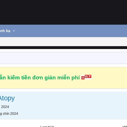
nh bạ
n kiếm tiền đơn giản miễn phí
Atopy
n 2024
g chín 2024
Lượt thích
VN