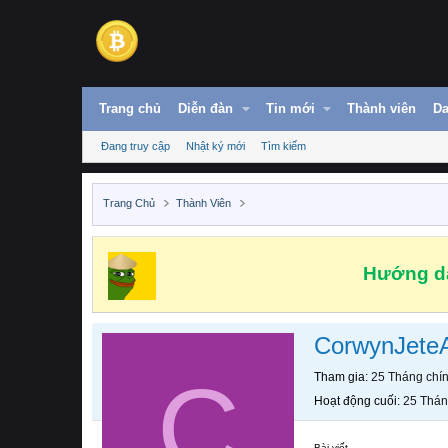
Trang chủ
Diễn đàn
Tin mới
Thành viên
Da
Đang truy cập
Nhật ký mới
Tìm kiếm
Trang Chủ
Thành Viên
Hướng dẫ
CorwynJete
C
Tham gia
25 Tháng chí
Hoạt động cuối
25 Thán
Bài viết