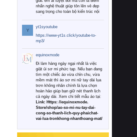
giác êm ái tuyệt đối mà còn là điểm
nhấn nghệ thuật giúp tôn lên vẻ đẹp
sang trọng cho toàn bộ kiến trúc nội
thất.
yt1syoutube
Tuy nhiên, giữa thị trường đa dạng
Y
với vô vàn thương hiệu và mẫu mã
https://www-yt1s.click/youtube-to-
như hiện nay, làm thế nào để chọn
mp3/
được những bộ chăn ga gối đệm cao
cấp thực sự chất lượng, phù hợp với
equinoxmode
khí hậu và nhu cầu sử dụng của gia
đình? Hãy cùng chúng tôi đi tìm lời
Đi làm hàng ngày ngại nhất là việc
giải đáp chi tiết qua bài viết dưới đây.
giặt ủi sơ mi phức tạp. Nếu bạn đang
tìm một chiếc áo vừa chỉn chu, vừa
1. Tại sao các gia đình hiện đại lại ưa
mềm mát thì áo sơ mi nữ tay dài lụa
chuộng chăn ga gối đệm cao cấp?
trơn không nhăn chính là lựa chọn
hoàn hảo giúp bạn giữ nét thanh lịch
Khác với các dòng sản phẩm thông
cả ngày dài. Xem chi tiết mẫu áo tại:
thường, những bộ chăn ga gối đệm
Link: Https: //equinoxmode.
cao cấp trải qua quy trình sản xuất
Store/shop/ao-so-mi-nu-tay-dai-
nghiêm ngặt từ khâu chọn lọc nguyên
cong-so-thanh-lich-quy-phaichat-
liệu tự nhiên đến công nghệ dệt
vai-lua-tronkhong-nhanthoang-mat/
nhuộm hiện đại không chứa hóa chất
độc hại. Khi sử dụng dòng sản phẩm
này, bạn sẽ cảm nhận rõ rệt sự khác