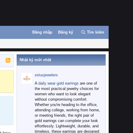
Đăng nhập
Đăng ký
Tìm kiếm
Nhật ký mới nhất
siriusjewelers
Binance
MEXC
A
daily wear gold earrings
are one of
the most practical jewelry choices for
women who want to look elegant
without compromising comfort.
Whether you're heading to the office,
attending college, working from home,
or meeting friends, the right pair of
gold earrings can complete your look
effortlessly. Lightweight, durable, and
timeless, these earrings are designed
B Token