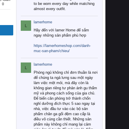
to be worn every day while matching
0
almost every outfit.
lamerhome
L
Hãy đến với lamer Home để sắm
ngay những sản phẩm phù hợp
https://lamerhomeshop.com/danh-
muc-san-pham/chieu/
lamerhome
L
Phòng ngủ không chỉ đơn thuần là nơi
để chúng ta ngả lưng sau một ngày
làm việc mệt mỏi, mà đây còn là
không gian riêng tư phản ánh gu thẩm
mỹ và phong cách sống của gia chủ.
Để biến căn phòng trở thành chốn
nghỉ dưỡng đích thực 5 sao ngay tại
nhà, việc đầu tư vào các bộ sản
phẩm chăn ga gối đệm cao cấp là
điều vô cùng cần thiết. Những sản
phẩm này không chỉ mang lại cảm