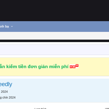
nh bạ
n kiếm tiền đơn giản miễn phí
eedly
n 2024
g chín 2024
Lượt thích
VN