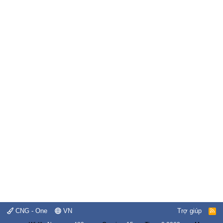
CNG - One
VN
Trợ giúp
R
S