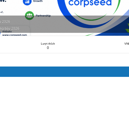
s
u 2026
ng bảy 2026
Lượt thích
VN
0