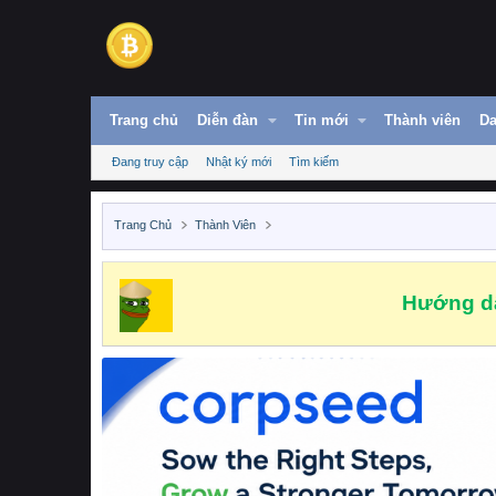
Trang chủ
Diễn đàn
Tin mới
Thành viên
Da
Đang truy cập
Nhật ký mới
Tìm kiếm
Trang Chủ
Thành Viên
Hướng dẫ