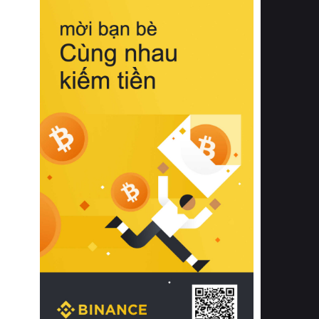
biệt từ bề mặt vải mềm mịn, khả năng
thoáng khí tuyệt vời cho đến độ đàn
hồi chuẩn xác của phần đệm nâng đỡ
cột sống.
Bên cạnh đó, việc lựa chọn các dòng
sản phẩm đạt chuẩn chất lượng quốc
tế còn giúp ngăn ngừa tình trạng kích
ứng da, hạn chế sự phát triển của vi
khuẩn và nấm mốc trong điều kiện
thời tiết nóng ẩm. Bạn có thể tìm hiểu
thêm các nghiên cứu khoa học về tác
động của giấc ngủ và môi trường
phòng ngủ đối với sức khỏe con
người tại Sleep Foundation (External
Link) để có cái nhìn toàn diện hơn.
2. Các tiêu chí vàng khi lựa chọn
chăn ga gối đệm cao cấp cho phòng
ngủ
Để sở hữu một bộ chăn ga gối đệm
cao cấp hoàn hảo cả về thẩm mỹ lẫn
công năng, người tiêu dùng cần cân
nhắc kỹ lưỡng các tiêu chí quan trọng