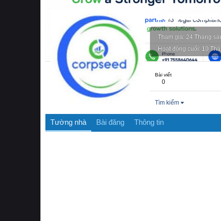
CorpseedIte
Tham gia
24 Tháng sá
Hoạt động cuối
10 Thá
Bài viết
0
Tìm kiếm
Tường nhà
Bài đăng
Thông tin