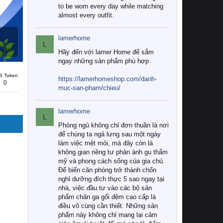
to be worn every day while matching
almost every outfit.
lamerhome
L
Hãy đến với lamer Home để sắm
ngay những sản phẩm phù hợp
B Token
https://lamerhomeshop.com/danh-
0
muc-san-pham/chieu/
lamerhome
L
Phòng ngủ không chỉ đơn thuần là nơi
để chúng ta ngả lưng sau một ngày
làm việc mệt mỏi, mà đây còn là
không gian riêng tư phản ánh gu thẩm
mỹ và phong cách sống của gia chủ.
Để biến căn phòng trở thành chốn
nghỉ dưỡng đích thực 5 sao ngay tại
nhà, việc đầu tư vào các bộ sản
phẩm chăn ga gối đệm cao cấp là
điều vô cùng cần thiết. Những sản
phẩm này không chỉ mang lại cảm