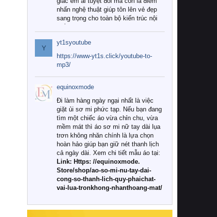
giác êm ái tuyệt đối mà còn là điểm
nhấn nghệ thuật giúp tôn lên vẻ đẹp
sang trọng cho toàn bộ kiến trúc nội
thất.
yt1syoutube
Tuy nhiên, giữa thị trường đa dạng
Y
với vô vàn thương hiệu và mẫu mã
https://www-yt1s.click/youtube-to-
như hiện nay, làm thế nào để chọn
mp3/
được những bộ chăn ga gối đệm cao
cấp thực sự chất lượng, phù hợp với
equinoxmode
khí hậu và nhu cầu sử dụng của gia
đình? Hãy cùng chúng tôi đi tìm lời
Đi làm hàng ngày ngại nhất là việc
giải đáp chi tiết qua bài viết dưới đây.
giặt ủi sơ mi phức tạp. Nếu bạn đang
tìm một chiếc áo vừa chỉn chu, vừa
1. Tại sao các gia đình hiện đại lại ưa
mềm mát thì áo sơ mi nữ tay dài lụa
chuộng chăn ga gối đệm cao cấp?
trơn không nhăn chính là lựa chọn
hoàn hảo giúp bạn giữ nét thanh lịch
Khác với các dòng sản phẩm thông
cả ngày dài. Xem chi tiết mẫu áo tại:
thường, những bộ chăn ga gối đệm
Link: Https: //equinoxmode.
cao cấp trải qua quy trình sản xuất
Store/shop/ao-so-mi-nu-tay-dai-
nghiêm ngặt từ khâu chọn lọc nguyên
cong-so-thanh-lich-quy-phaichat-
liệu tự nhiên đến công nghệ dệt
vai-lua-tronkhong-nhanthoang-mat/
nhuộm hiện đại không chứa hóa chất
độc hại. Khi sử dụng dòng sản phẩm
này, bạn sẽ cảm nhận rõ rệt sự khác