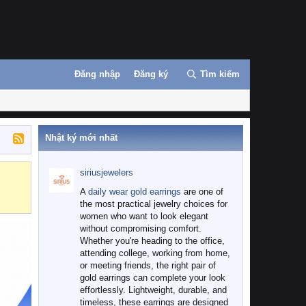
Đăng nhập
Đăng ký
Tìm kiếm
Nhật ký mới nhất
siriusjewelers
Binance
MEXC
A
daily wear gold earrings
are one of
the most practical jewelry choices for
women who want to look elegant
without compromising comfort.
Whether you're heading to the office,
attending college, working from home,
or meeting friends, the right pair of
gold earrings can complete your look
effortlessly. Lightweight, durable, and
timeless, these earrings are designed