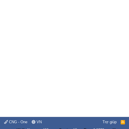
CNG - One
VN
Trợ giúp
R
S